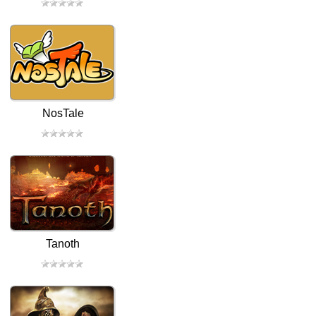
NosTale
Tanoth