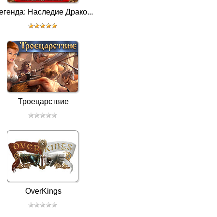
егенда: Наследие Драко...
Троецарствие
OverKings