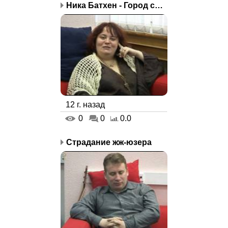
Ника Батхен - Город спит
12 г. назад
0
0
0.0
Страдание жж-юзера